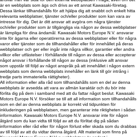
är en webbplats som ägs och drivs av ett annat Kawasaki-företag.
Dessa länkar tillhandahålls för att hjälpa dig att snabbt och enkelt hitta
relevanta webbplatser, tjänster och/eller produkter som kan vara av
intresse för dig. Det är ditt ansvar att avgöra om några tjänster
och/eller produkter som är tillgängliga via någon av dessa webbplatser
är lämpliga för dina ändamål. Kawasaki Motors Europe N.V. ansvarar
inte för ägarna eller operatörerna av dessa webbplatser eller för några
varor eller tjänster som de tillhandahåller eller för innehållet på deras
webbplatser och ger eller ingår inte några villkor, garantier eller andra
villkor eller utfästelser i förhållande till någon av dessa eller accepterar
något ansvar i förhållande till någon av dessa (inklusive allt ansvar
som uppstår till följd av något anspråk på att innehållet i någon extern
webbplats som denna webbplats innehåller en länk till gör intrång i
tredje parts immateriella rättigheter).
All information eller alla råd som tillhandahålls som en del av denna
webbplats är avsedda att vara av allmän karaktär och du bör inte
förlita dig på dem i samband med att du fattar något beslut. Kawasaki
Motors Europe N.V. försöker se till att all information som tillhandahålls
som en del av denna webbplats är korrekt vid tidpunkten för
inkluderingen på webbplatsen, men garanterar inte riktigheten i sådan
information. Kawasaki Motors Europe N.V. ansvarar inte för någon
åtgärd som du kan vidta till följd av att du förlitat dig på sådan
information eller råd eller för någon förlust eller skada som du drabbas
av till följd av att du vidtar denna åtgärd. Allt material som finns på