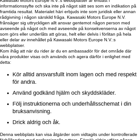
Kawasaki Motors Europe N.V.:s webbplatser är endast i
informationssyfte och ska inte på något sätt ses som en indikation på
framtida resultat. Materialet häri erbjuds inte som juridisk eller annan
rådgivning i någon särskild fråga. Kawasaki Motors Europe N.V.
frånsäger sig uttryckligen allt ansvar gentemot någon person med
avseende på något och med avseende på konsekvenserna av något
som görs eller underlåts att göras, helt eller delvis i förlitan på hela
eller delar av innehållet på Kawasaki Motors Europe N.V.:s
webbplatser.
Kom ihåg att när du rider är du en ambassadör för det område där
våra produkter visas och används och agera därför i enlighet med
detta:
Kör alltid ansvarsfullt inom lagen och med respekt
för andra.
Använd godkänd hjälm och skyddskläder.
Följ instruktionerna och underhållsschemat i din
bruksanvisning.
Drick aldrig och åk.
Denna webbplats kan visa åtgärder som vidtagits under kontrollerade
förhållanden med professionella ryttare. Försök aldrig utföra någon