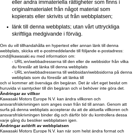
eller andra immateriella rättigheter som finns i
originalmaterialet från något material som
kopierats eller skrivits ut från webbplatsen;
länk till denna webbplats; utan vårt uttryckliga
skriftliga medgivande i förväg.
Om du vill tillhandahålla en hypertext eller annan länk till denna
webbplats, skicka ett e-postmeddelande till följande e-postadress:
cmd@kawasaki.eu med information om:
- URL:en/webbadresserna till den eller de webbsidor från vilka
du föreslår att länka till denna webbplats
- URL:en/webbadresserna till webbsidan/webbsidorna på denna
webbplats som du föreslår att länka till
och vi kommer att överväga din begäran. Det är vårt eget beslut om
huruvida vi samtycker till din begäran och vi behöver inte göra det.
Ändringar av villkor
Kawasaki Motors Europe N.V. kan ändra villkoren och
ansvarsfriskrivningen som anges ovan från tid till annan. Genom att
surfa på denna webbplats accepterar du att de aktuella villkoren och
ansvarsfriskrivningen binder dig och därför bör du kontrollera dessa
varje gång du besöker webbplatsen igen.
Ändringar av/drift av webbplatsen
Kawasaki Motors Europe N.V. kan när som helst ändra format och