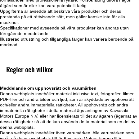
åtgärd som är eller kan vara potentiellt farlig.
Uppgifterna är avsedda att beskriva våra produkter och deras
prestanda på ett rättvisande sätt, men gäller kanske inte för alla
maskiner.
Specifikationer med avseende på våra produkter kan ändras utan
föregående meddelande.
Illustrerad utrustning och tillgängliga färger kan variera beroende på
marknad.
Regler och villkor
Meddelande om upphovsrätt och varumärken
Denna webbplats innehåller material inklusive text, fotografier, filmer,
PDF-filer och andra bilder och ljud, som är skyddade av upphovsrätt
och/eller andra immateriella rättigheter. All upphovsrätt och andra
immateriella rättigheter i detta material ägs antingen av Kawasaki
Motors Europe N.V. eller har licensierats till det av ägaren (ägarna) av
dessa rättigheter så att de kan använda detta material som en del av
denna webbplats.
Denna webbplats innehåller även varumärken. Alla varumärken som
ingår på denna webbplats tillhör Kawasaki Motors Europe N.V.,