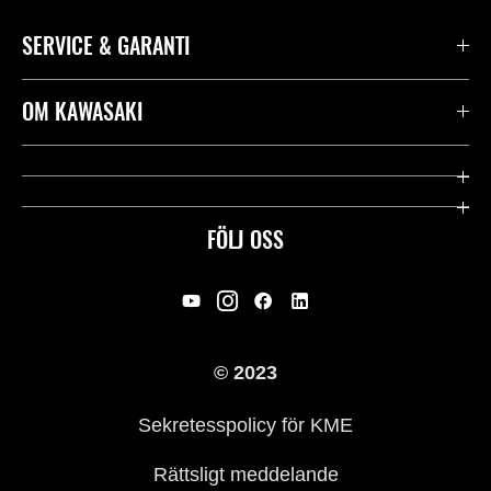
SERVICE & GARANTI
Kontakta oss
OM KAWASAKI
Kawasaki Care
Företag
Användbara länkar
Rideology
FÖLJ OSS
Säkerhet
Racing
Rättsligt & Sekretess
Arv
© 2023
Press
Historia
Sekretesspolicy för KME
Rättsligt meddelande