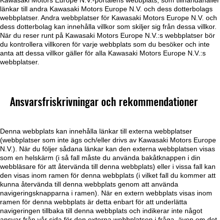
Kawasaki Motors Europe N.V.-portalens webbplats, som tillhandahåller
länkar till andra Kawasaki Motors Europe N.V. och dess dotterbolags
webbplatser. Andra webbplatser för Kawasaki Motors Europe N.V. och
dess dotterbolag kan innehålla villkor som skiljer sig från dessa villkor.
När du reser runt på Kawasaki Motors Europe N.V.:s webbplatser bör
du kontrollera villkoren för varje webbplats som du besöker och inte
anta att dessa villkor gäller för alla Kawasaki Motors Europe N.V.:s
webbplatser.
Ansvarsfriskrivningar och rekommendationer
Denna webbplats kan innehålla länkar till externa webbplatser
(webbplatser som inte ägs och/eller drivs av Kawasaki Motors Europe
N.V.). När du följer sådana länkar kan den externa webbplatsen visas
som en helskärm (i så fall måste du använda bakåtknappen i din
webbläsare för att återvända till denna webbplats) eller i vissa fall kan
den visas inom ramen för denna webbplats (i vilket fall du kommer att
kunna återvända till denna webbplats genom att använda
navigeringsknapparna i ramen). När en extern webbplats visas inom
ramen för denna webbplats är detta enbart för att underlätta
navigeringen tillbaka till denna webbplats och indikerar inte något
ansvar från vår sida för den externa webbplatsen i fråga, även om det