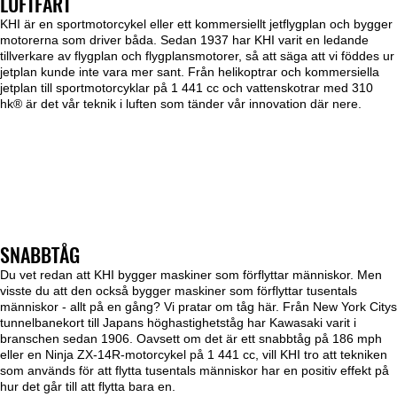
LUFTFART
KHI är en sportmotorcykel eller ett kommersiellt jetflygplan och bygger
motorerna som driver båda. Sedan 1937 har KHI varit en ledande
tillverkare av flygplan och flygplansmotorer, så att säga att vi föddes ur
jetplan kunde inte vara mer sant. Från helikoptrar och kommersiella
jetplan till sportmotorcyklar på 1 441 cc och vattenskotrar med 310
hk® är det vår teknik i luften som tänder vår innovation där nere.
SNABBTÅG
Du vet redan att KHI bygger maskiner som förflyttar människor. Men
visste du att den också bygger maskiner som förflyttar tusentals
människor - allt på en gång? Vi pratar om tåg här. Från New York Citys
tunnelbanekort till Japans höghastighetståg har Kawasaki varit i
branschen sedan 1906. Oavsett om det är ett snabbtåg på 186 mph
eller en Ninja ZX-14R-motorcykel på 1 441 cc, vill KHI tro att tekniken
som används för att flytta tusentals människor har en positiv effekt på
hur det går till att flytta bara en.