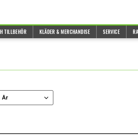
H TILLBEHÖR
KLÄDER & MERCHANDISE
SERVICE
R
År