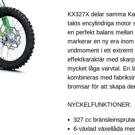
KX327X delar samma Kawa
takts encylindriga moto
en perfekt balans mellan 
markerar en ny era inom 
vridmoment i ett extremt 
effektkaraktär med skarp
mycket låga varvtal. En l
kombineras med fabriksin
bromsar för att skapa de
NYCKELFUNKTIONER:
327 cc bränsleinspruta
6-växlad växellåda med