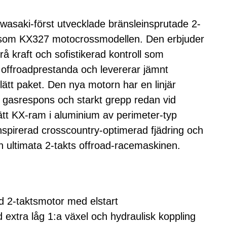
saki-först utvecklade bränsleinsprutade 2-
r som KX327 motocrossmodellen. Den erbjuder
rå kraft och sofistikerad kontroll som
offroadprestanda och levererar jämnt
lätt paket. Den nya motorn har en linjär
 gasrespons och starkt grepp redan vid
ätt KX-ram i aluminium av perimeter-typ
spirerad crosscountry-optimerad fjädring och
n ultimata 2-takts offroad-racemaskinen.
d 2-taktsmotor med elstart
 extra låg 1:a växel och hydraulisk koppling