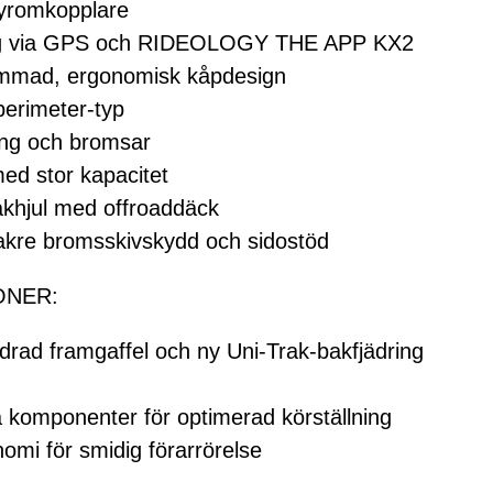
styromkopplare
ng via GPS och RIDEOLOGY THE APP KX2
limmad, ergonomisk kåpdesign
perimeter-typ
ring och bromsar
med stor kapacitet
akhjul med offroaddäck
akre bromsskivskydd och sidostöd
ONER:
rad framgaffel och ny Uni-Trak-bakfjädring
komponenter för optimerad körställning
omi för smidig förarrörelse