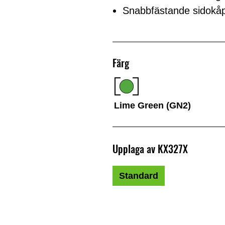
Snabbfästande sidokåpa f
Färg
Lime Green (GN2)
Upplaga av KX327X
Standard