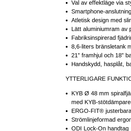
Val av effektläge via 
Smartphone-anslutni
Atletisk design med s
Lätt aluminiumram av 
Fabriksinspirerad fjäd
8,6-liters bränsletank 
21” framhjul och 18” b
Handskydd, hasplåt, b
YTTERLIGARE FUNKTI
KYB Ø 48 mm spiralfjäd
med KYB-stötdämpare
ERGO-FIT® justerbara 
Strömlinjeformad ergon
ODI Lock-On handtag