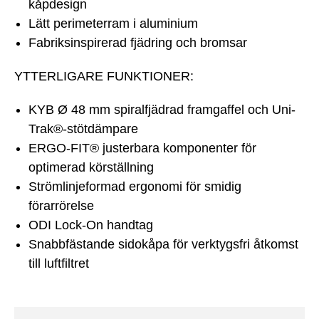
kåpdesign
Lätt perimeterram i aluminium
Fabriksinspirerad fjädring och bromsar
YTTERLIGARE FUNKTIONER:
KYB Ø 48 mm spiralfjädrad framgaffel och Uni-
Trak®-stötdämpare
ERGO-FIT® justerbara komponenter för
optimerad körställning
Strömlinjeformad ergonomi för smidig
förarrörelse
ODI Lock-On handtag
Snabbfästande sidokåpa för verktygsfri åtkomst
till luftfiltret