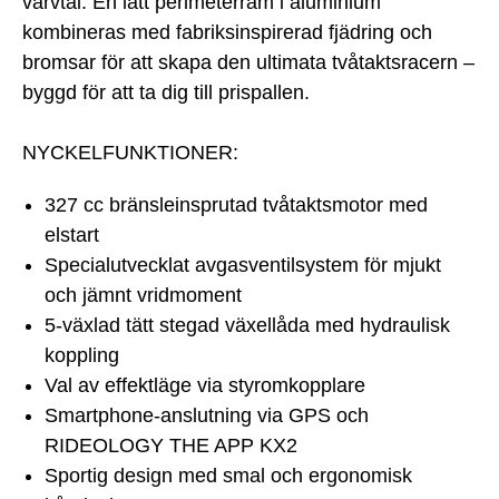
varvtal. En lätt perimeterram i aluminium
kombineras med fabriksinspirerad fjädring och
bromsar för att skapa den ultimata tvåtaktsracern –
byggd för att ta dig till prispallen.
NYCKELFUNKTIONER:
327 cc bränsleinsprutad tvåtaktsmotor med
elstart
Specialutvecklat avgasventilsystem för mjukt
och jämnt vridmoment
5-växlad tätt stegad växellåda med hydraulisk
koppling
Val av effektläge via styromkopplare
Smartphone-anslutning via GPS och
RIDEOLOGY THE APP KX2
Sportig design med smal och ergonomisk