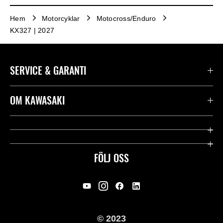
Hem
Motorcyklar
Motocross/Enduro
KX327 | 2027
SERVICE & GARANTI
Kontakta oss
OM KAWASAKI
Kawasaki Care
Företag
Användbara länkar
Rideology
FÖLJ OSS
Säkerhet
Racing
Rättsligt & Sekretess
Arv
© 2023
Press