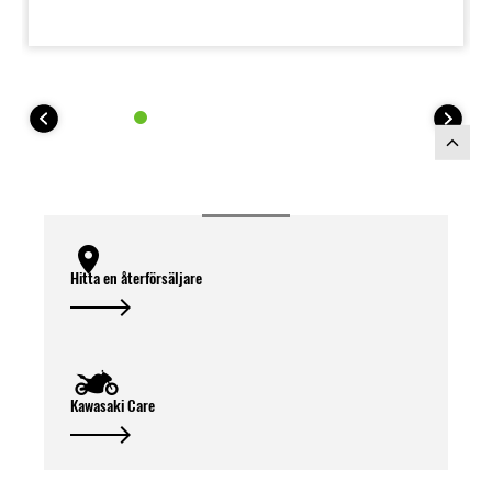
levererar den nya motorn omedelbar gasrespons
och utmärkt grepp redan vid mycket låga varvtal –
en egenskap som kommer särskilt väl till sin rätt vid
enduro- och motocrosskörning. Jämfört med
fyrtaktsmotorer bidrar den lägre vikten och det
enklare underhållet dessutom till en mer lättkörd och
lätthanterlig motorcykel i alla situationer.
Hitta en återförsäljare
Kawasaki Care