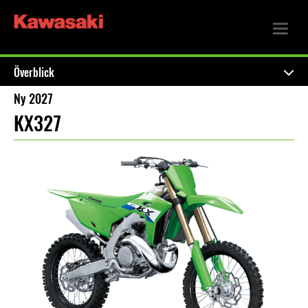
Överblick
Ny 2027
KX327