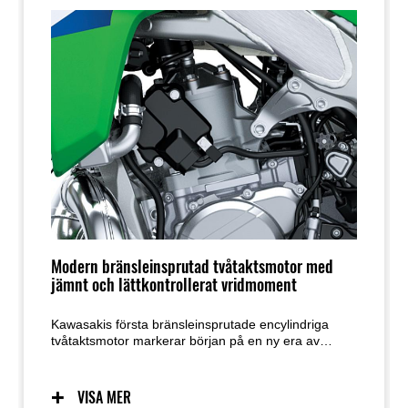
Modern bränsleinsprutad tvåtaktsmotor med
jämnt och lättkontrollerat vridmoment
Kawasakis första bränsleinsprutade encylindriga
tvåtaktsmotor markerar början på en ny era av
prestanda. Tack vare bränsleinsprutningen bibehålls
en jämn och exakt bränsletillförsel oavsett
lufttemperatur eller atmosfärstryck. Med
VISA MER
tvåtaktsmotorns karakteristiskt täta tändintervall