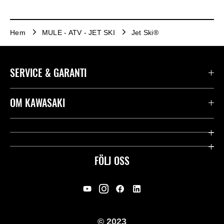
Hem
MULE - ATV - JET SKI
Jet Ski®
SERVICE & GARANTI
Kontakta oss
OM KAWASAKI
Kawasaki Care
Företag
Användbara länkar
Rideology
FÖLJ OSS
Säkerhet
Racing
Rättsligt & Sekretess
Arv
© 2023
Press