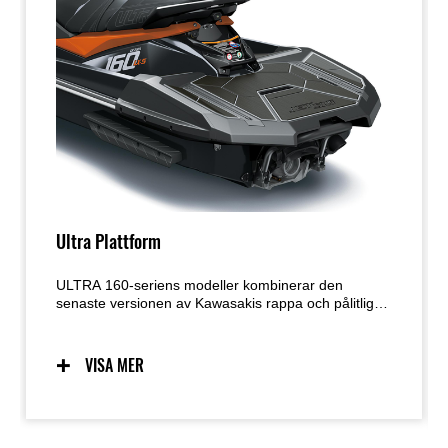
Ultra Plattform
ULTRA 160-seriens modeller kombinerar den
senaste versionen av Kawasakis rappa och pålitliga
motor med ett skrov hyllat för sin hantering och
precision. Den beprövade plattformen är ytterligare
förbättrad med avancerade funktioner som Launch
VISA MER
Control Mode och Power Mode-val.