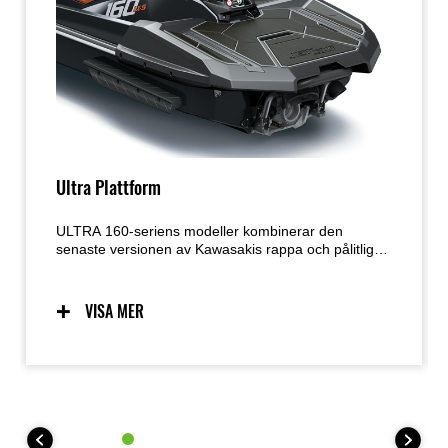
Ultra Plattform
ULTRA 160-seriens modeller kombinerar den
senaste versionen av Kawasakis rappa och pålitliga
motor med ett skrov hyllat för sin hantering och
precision. Den beprövade plattformen är ytterligare
förbättrad med avancerade funktioner som Launch
VISA MER
Control Mode och Power Mode-val.