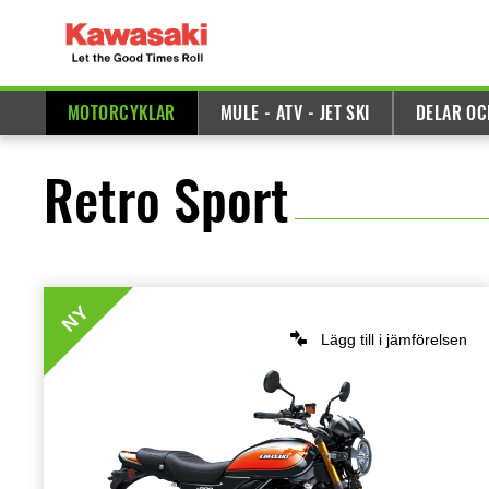
MOTORCYKLAR
MULE - ATV - JET SKI
DELAR OC
Retro Sport
NY
Lägg till i jämförelsen