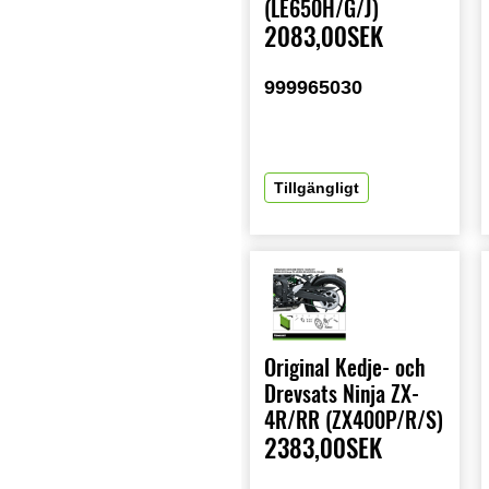
(LE650H/G/J)
2083,00SEK
999965030
Tillgängligt
Original Kedje- och
Drevsats Ninja ZX-
4R/RR (ZX400P/R/S)
2383,00SEK