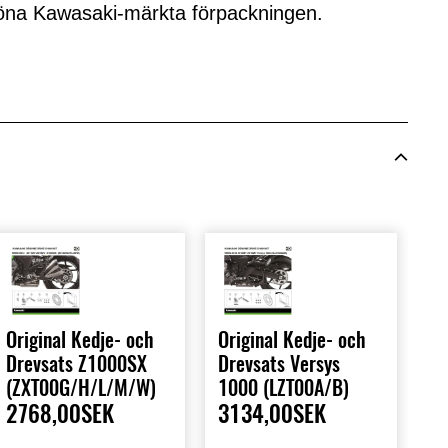
öna Kawasaki-märkta förpackningen.
Original Kedje- och
Original Kedje- och
Drevsats Z1000SX
Drevsats Versys
(ZXT00G/H/L/M/W)
1000 (LZT00A/B)
2768,00SEK
3134,00SEK