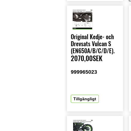
Original Kedje- och
Drevsats Vulcan S
(EN650A/B/C/D/E).
2070,00SEK
999965023
Tillgängligt