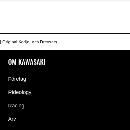
 Original Kedje- och Drevsats
OM KAWASAKI
Företag
Rideology
Racing
Arv