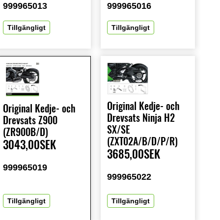
999965013
999965016
Tillgängligt
Tillgängligt
Original Kedje- och
Original Kedje- och
Drevsats Ninja H2
Drevsats Z900
SX/SE
(ZR900B/D)
(ZXT02A/B/D/P/R)
3043,00SEK
3685,00SEK
999965019
999965022
Tillgängligt
Tillgängligt