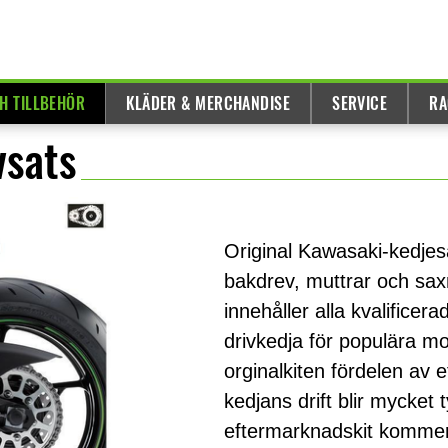
H TILLBEHÖR
KLÄDER & MERCHANDISE
SERVICE
RA
vsats
Original Kawasaki-kedjes
bakdrev, muttrar och sax
innehåller alla kvalificer
drivkedja för populära m
orginalkiten fördelen av e
kedjans drift blir mycket
eftermarknadskit kommer 