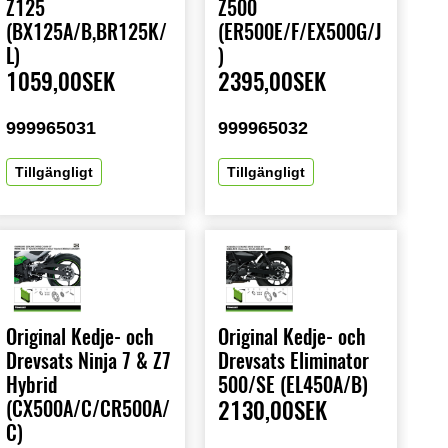
Z125
Z500
(BX125A/B,BR125K/
(ER500E/F/EX500G/J
L)
)
1059,00SEK
2395,00SEK
999965031
999965032
Tillgängligt
Tillgängligt
Original Kedje- och
Original Kedje- och
Drevsats Ninja 7 & Z7
Drevsats Eliminator
Hybrid
500/SE (EL450A/B)
(CX500A/C/CR500A/
2130,00SEK
C)