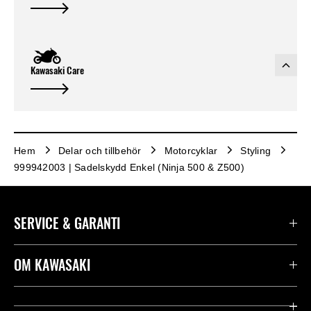
Kawasaki Care
Hem
Delar och tillbehör
Motorcyklar
Styling
999942003 | Sadelskydd Enkel (Ninja 500 & Z500)
SERVICE & GARANTI
Kontakta oss
OM KAWASAKI
Kawasaki Care
Företag