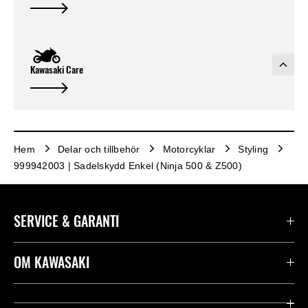
Kawasaki Care
Hem
Delar och tillbehör
Motorcyklar
Styling
999942003 | Sadelskydd Enkel (Ninja 500 & Z500)
SERVICE & GARANTI
Kontakta oss
OM KAWASAKI
Kawasaki Care
Företag