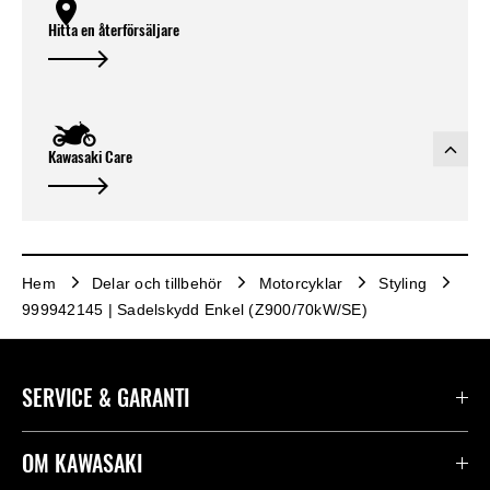
Hitta en återförsäljare
Kawasaki Care
Hem
Delar och tillbehör
Motorcyklar
Styling
999942145 | Sadelskydd Enkel (Z900/70kW/SE)
SERVICE & GARANTI
Kontakta oss
OM KAWASAKI