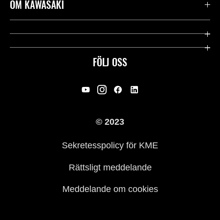
Kontakta oss
OM KAWASAKI
Kawasaki Care
Företag
Användbara länkar
Rideology
FÖLJ OSS
Säkerhet
Racing
Rättsligt & Sekretess
Arv
© 2023
Press
Historia
Sekretesspolicy för KME
Rättsligt meddelande
Meddelande om cookies