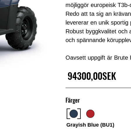
möjliggör europeisk T3b-ce
Redo att ta sig an kräva
levererar en unik sporti
Robust byggkvalitet och 
och spännande körupplev
Oavsett uppgift är Brute
94300,00SEK
Färger
Grayish Blue (BU1)