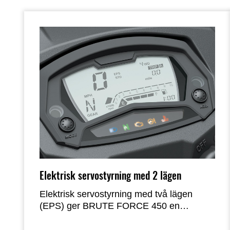
Elektrisk servostyrning med 2 lägen
Elektrisk servostyrning med två lägen
(EPS) ger BRUTE FORCE 450 en
premiumkänsla i köregenskaperna.
Systemet är hastighetskänsligt och ger lätt