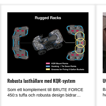
U
Robusta lasthållare med KQR-system
B
Som ett komplement till BRUTE FORCE
h
450:s tuffa och robusta design bidrar
plastöverdrag på de uppdaterade främre
och bakre lasthållarna både till ökad