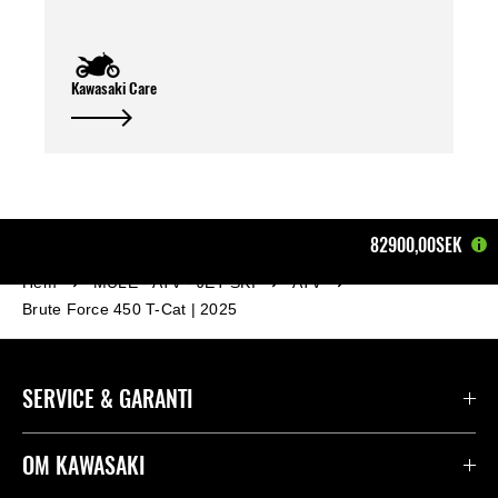
Kawasaki Care
82900,00SEK
Hem
MULE - ATV - JET SKI
ATV
Brute Force 450 T-Cat | 2025
SERVICE & GARANTI
Kontakta oss
OM KAWASAKI