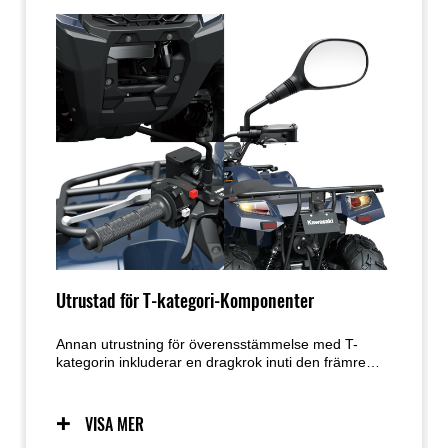
Utrustad för T-kategori-Komponenter
Annan utrustning för överensstämmelse med T-
kategorin inkluderar en dragkrok inuti den främre
stötfångaren, backspeglar, signalhorn,
varningsblinkers, registreringsskyltfäste och ljus, och
en bromsvarningslampa ovanför instrumentpanelen.
VISA MER