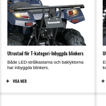
Utrustad för T-kategori-Inbyggda blinkers
U
Både LED-strålkastarna och baklyktorna
E
har inbyggda blinkers.
k
s
VISA MER