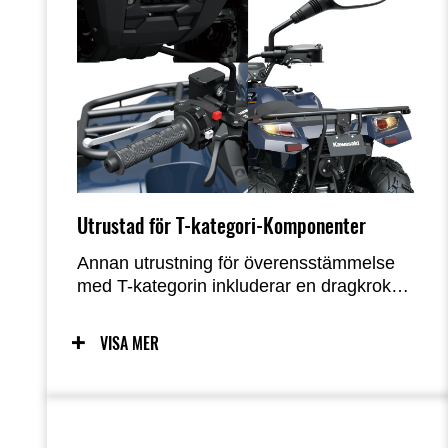
Utrustad för T-kategori-Komponenter
Annan utrustning för överensstämmelse
med T-kategorin inkluderar en dragkrok
inuti den främre stötfångaren, backspeglar,
signalhorn, varningsblinkers,
VISA MER
registreringsskyltfäste och ljus, och en
bromsvarningslampa ovanför
instrumentpanelen.