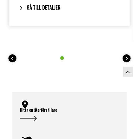
till fast hyttkit
GÅ TILL DETALJER
Kräver tillbehörssäkringsbox
(999941082)
Värmepaketet är inte kompatibelt med
förvaringslåda under sätet (999991463)
Hitta en återförsäljare