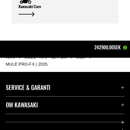
Kawasaki Care
242900,00SEK
Hem
MULE - ATV - JET SKI
Mule
MULE PRO-FX | 2025
SERVICE & GARANTI
Kontakta oss
OM KAWASAKI
Kawasaki Care
Företag