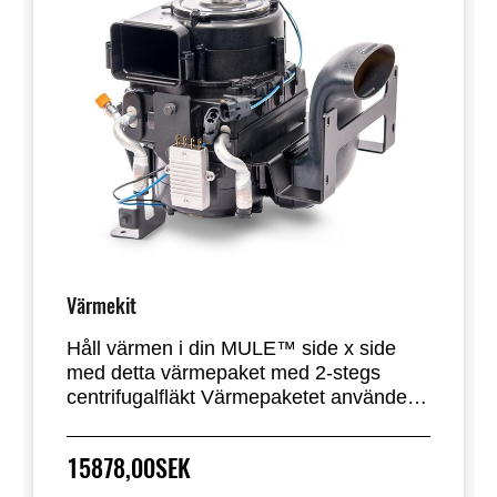
Värmekit
Håll värmen i din MULE™ side x side
med detta värmepaket med 2-stegs
centrifugalfläkt Värmepaketet använder
värme från motorn för att värma kupén.
Monteras med medföljande fästen under
15878,00SEK
passagerarsätet.
Kan användas separat eller som ett tillval