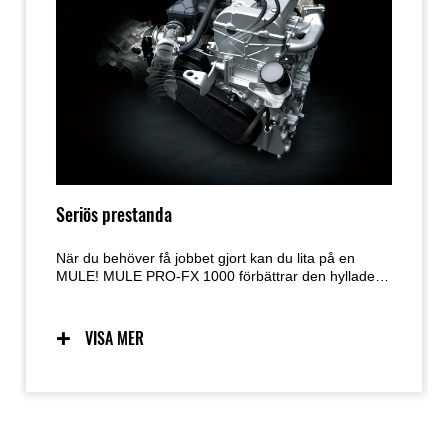
Seriös prestanda
När du behöver få jobbet gjort kan du lita på en
MULE! MULE PRO-FX 1000 förbättrar den hyllade
motor- och chassiprestandan hos modellerna i
MULE PRO-serien med en ny Kawasaki-byggd
motor med större slagvolym och ett robust chassi
VISA MER
förstärkt med fjädring med längre rörelser.