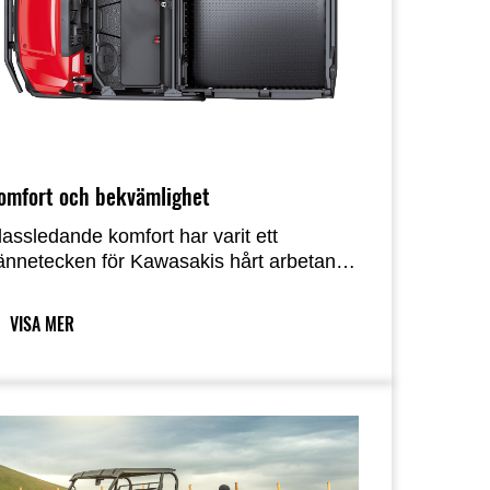
omfort och bekvämlighet
lassledande komfort har varit ett
ännetecken för Kawasakis hårt arbetande
ide-by-sides. MULE PRO-FX 1000
evererar på den fronten, med den nya
VISA MER
jädringen med längre slaglängd som
tterligare bidrar till körkomforten som
rbjuds av den välbalanserade
hassistrukturen och det rymliga
nteriören. Bekvämligheter som EPS,
usterbart rattstöd, praktiska
örvaringsutrymmen och flera