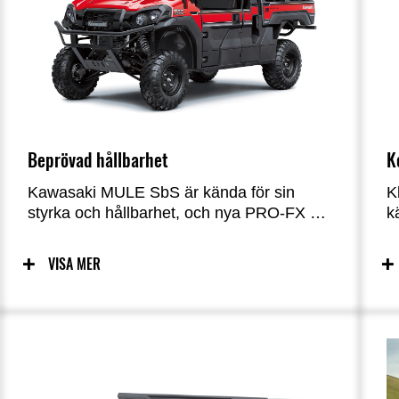
Beprövad hållbarhet
K
Kawasaki MULE SbS är kända för sin
K
styrka och hållbarhet, och nya PRO-FX är
k
inget undantag. Liksom andra MULE SbS i
s
Kawasakis sortiment byggdes dessa nya
l
VISA MER
flaggskeppsmodeller för att hålla i en
f
mängd olika krävade förhållanden.
y
e
c
i
j
f