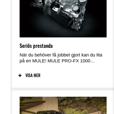
Seriös prestanda
När du behöver få jobbet gjort kan du lita
på en MULE! MULE PRO-FX 1000
förbättrar den hyllade motor- och
chassiprestandan hos modellerna i MULE
VISA MER
PRO-serien med en ny Kawasaki-byggd
motor med större slagvolym och ett robust
chassi förstärkt med fjädring med längre
rörelser.