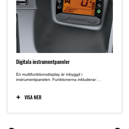
Digitala instrumentpaneler
En multifunktionsdisplay är inbyggd i
instrumentpanelen. Funktionerna inkluderar:
Körlägesindikator (2WD/4WD), Digital
hastighetsmätare, Digital bränslemätare, Klocka,
Mätarställning (odometer), Dubbel trippmätare,
VISA MER
Timräknare, Differential indikatorlampa,
Motorfelslampa, EPS-varningslampa, Varningslampa
för vattentemperatur,
Säkerhetsbältesvarningslampa,
Parkeringsindikatorlampa, Backvarningslampa,
Neutralindikatorlampa