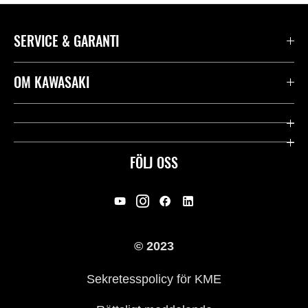
SERVICE & GARANTI
Kontakta oss
OM KAWASAKI
Kawasaki Care
Företag
Användbara länkar
Rideology
FÖLJ OSS
Säkerhet
Racing
Rättsligt & Sekretess
Arv
© 2023
Press
Historia
Sekretesspolicy för KME