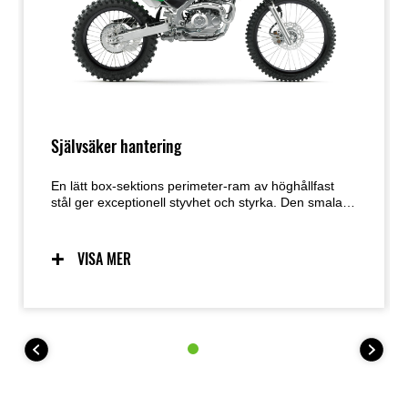
Självsäker hantering
En lätt box-sektions perimeter-ram av höghållfast
stål ger exceptionell styvhet och styrka. Den smala
profilen underlättar för föraren att greppa cykeln och
ger smidigare rörelser. Tillsammans levererar den
högpresterande fjädringen och det lätta chassit en
VISA MER
hantering som inger självförtroende.
KLX140R L har större hjul (19” fram, 16” bak), högre
sadelhöjd (800 mm) och 255 mm markfrigång,
medan KLX140R F har fullstora hjul (21” fram, 18”
bak) och 315 mm markfrigång.