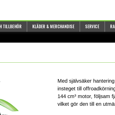
H TILLBEHÖR
KLÄDER & MERCHANDISE
SERVICE
RA
Med självsäker hanterin
insteget till offroadkörn
144 cm³ motor, följsam fj
vilket gör den till en utm