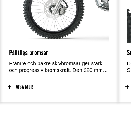
Pålitliga bromsar
S
Främre och bakre skivbromsar ger stark
D
och progressiv bromskraft. Den 220 mm
S
vågformade framskivan med
e
dubbelkolvsok kompletteras av en Ø 186
e
VISA MER
mm* bakskiva med enkelkolvsok, vilket
c
inger trygghet på offroadkörningen.
f
k
*Bakskivan på KLX140R F är Ø 190 mm
a