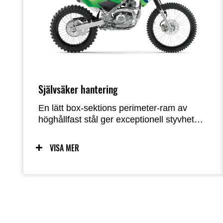
Självsäker hantering
En lätt box-sektions perimeter-ram av
höghållfast stål ger exceptionell styvhet
och styrka. Den smala profilen underlättar
för föraren att greppa cykeln och ger
VISA MER
smidigare rörelser. Tillsammans levererar
den högpresterande fjädringen och det
lätta chassit en hantering som inger
självförtroende.
KLX140R L har större hjul (19” fram, 16”
bak), högre sadelhöjd (800 mm) och 255