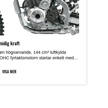
midig kraft
en högvarvande, 144 cm³ luftkylda
OHC fyrtaktsmotorn startar enkelt med
n knapptryckning. Luftkylningen
liminerar behovet av kylare, vilket håller
VISA MER
hassit smalt och lätt, medan en
emväxlad växellåda med manuell
oppling ger smidiga växlingar och jämn
cceleration.