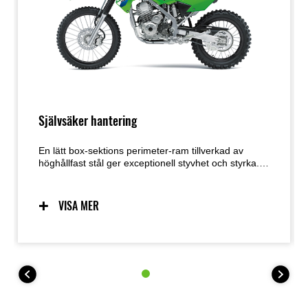
Självsäker hantering
En lätt box-sektions perimeter-ram tillverkad av
höghållfast stål ger exceptionell styvhet och styrka.
Den smala profilen bidrar till ett enklare grepp för
föraren och smidigare rörelser på motorcykeln.
Tillsammans levererar den högpresterande
VISA MER
fjädringen och det lätta chassit en hantering som
utstrålar självförtroende.
KLX140R L har större hjul (19” fram, 16” bak), högre
sadelhöjd (800 mm) och 255 mm markfrigång,
medan KLX140R F har fullstora hjul (21” fram, 18”
bak) och 315 mm markfrigång.