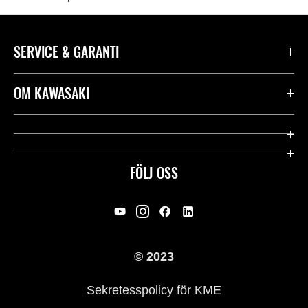
SERVICE & GARANTI
Kontakta oss
OM KAWASAKI
Kawasaki Care
Företag
Användbara länkar
Rideology
FÖLJ OSS
Säkerhet
Racing
Rättsligt & Sekretess
Arv
© 2023
Press
Historia
Sekretesspolicy för KME