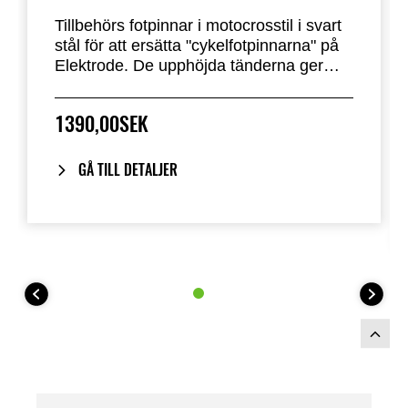
Tillbehörs fotpinnar i motocrosstil i svart
stål för att ersätta "cykelfotpinnarna" på
Elektrode. De upphöjda tänderna ger
bättre grepp och maximal kontroll över
cykeln.
1390,00SEK
GÅ TILL DETALJER