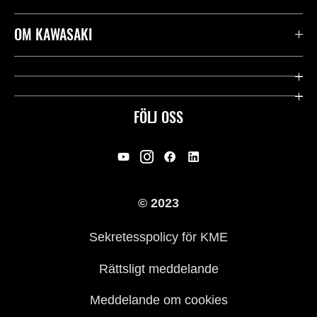
Kontakta oss
OM KAWASAKI
Kawasaki Care
Företag
Användbara länkar
Rideology
FÖLJ OSS
Säkerhet
Racing
Rättsligt & Sekretess
Arv
© 2023
Press
Historia
Sekretesspolicy för KME
Rättsligt meddelande
Meddelande om cookies