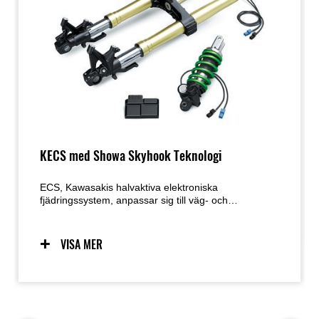
KECS med Showa Skyhook Teknologi
ECS, Kawasakis halvaktiva elektroniska
fjädringssystem, anpassar sig till väg- och
körförhållanden i realtid, vilket ger den idealiska
mängden dämpning som krävs. Genom att
kombinera högkvalitativa mekaniska komponenter
VISA MER
med den senaste elektroniska styrtekniken, erbjuder
KECS åkkomfort i en mängd olika körsituationer,
såväl som den fasta dämpningen för att underlätta
sportåkning. I regnläge erbjuder Showas Skyhook
EERA-teknik (Electronically Equipped Ride
Adjustment) en ännu mer trygg åktur.