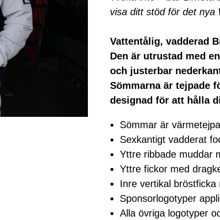
visa ditt stöd för det n
Vattentålig, vadderad B
Den är utrustad med en
och justerbar nederkan
Sömmarna är tejpade fö
designad för att hålla 
Sömmar är värmetejp
Sexkantigt vadderat fo
Yttre ribbade muddar 
Yttre fickor med dragk
Inre vertikal bröstfick
Sponsorlogotyper app
Alla övriga logotyper oc