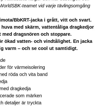
ya WorldSBK-teamet vid varje tävlingsomgång
imota/BbKRT-jacka i grått, vitt och svart.
 huva med skärm, vattentåliga dragkedjor
t med dragsnören och stoppare.
r ökad vatten- och vindtålighet. En jacka
dig varm – och se cool ut samtidigt.
ade
der för värmeisolering
med röda och vita band
edja
a med dragkedja
licerade som märken
h detaljer är tryckta