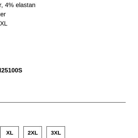
r, 4% elastan
ter
3XL
25100S
XL
2XL
3XL