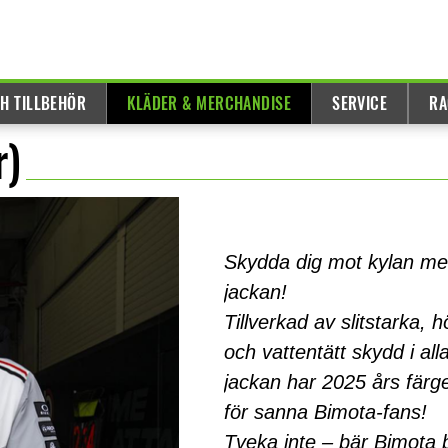
H TILLBEHÖR
KLÄDER & MERCHANDISE
SERVICE
RA
r)
Skydda dig mot kylan m
jackan!
Tillverkad av slitstarka,
och vattentätt skydd i all
jackan har 2025 års färg
för sanna Bimota-fans!
Tveka inte – bär Bimota