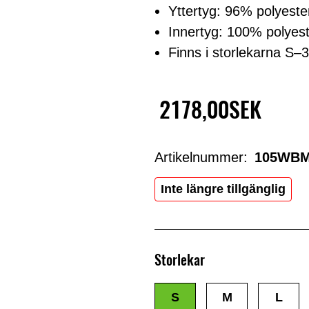
Yttertyg: 96% polyeste
Innertyg: 100% polyes
Finns i storlekarna S–
2178,00SEK
Artikelnummer:
105WBM
Inte längre tillgänglig
Storlekar
S
M
L