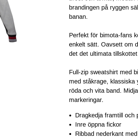
brandingen på ryggen säk
banan.
Perfekt för bimota-fans k
enkelt sätt. Oavsett om d
det det ultimata tillskott
Full-zip sweatshirt med b
med ståkrage, klassiska 
röda och vita band. Midj
markeringar.
Dragkedja framtill och 
Inre öppna fickor
Ribbad nederkant med