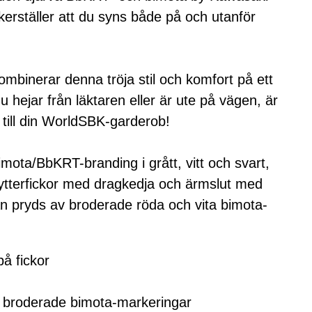
erställer att du syns både på och utanför
ombinerar denna tröja stil och komfort på ett
u hejar från läktaren eller är ute på vägen, är
et till din WorldSBK-garderob!
imota/BbKRT-branding i grått, vitt och svart,
ytterfickor med dragkedja och ärmslut med
an pryds av broderade röda och vita bimota-
på fickor
 broderade bimota-markeringar