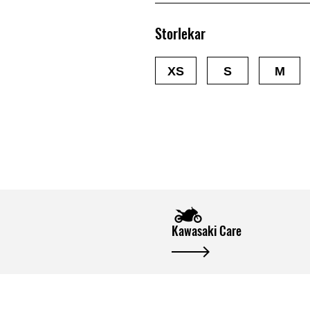
Storlekar
XS
S
M
Kawasaki Care