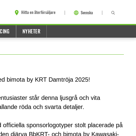
Hitta en återförsäljare
Svenska
CING
NYHETER
med bimota by KRT Damtröja 2025!
tusiaster står denna ljusgrå och vita
llande röda och svarta detaljer.
officiella sponsorlogotyper stolt placerade på
den djärva BbKRT- och bimota by Kawasaki-