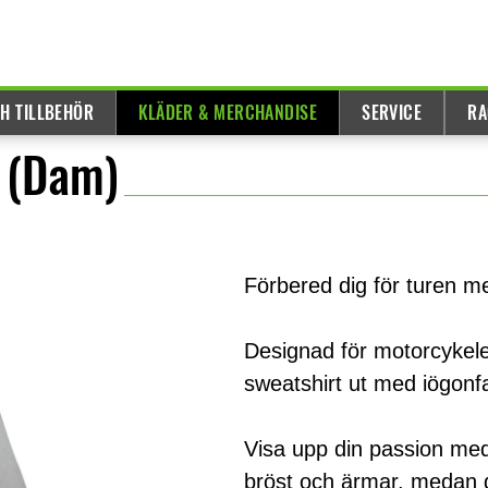
H TILLBEHÖR
KLÄDER & MERCHANDISE
SERVICE
RA
 (Dam)
Förbered dig för turen 
Designad för motorcykelen
sweatshirt ut med iögonfa
Visa upp din passion med 
bröst och ärmar, medan 