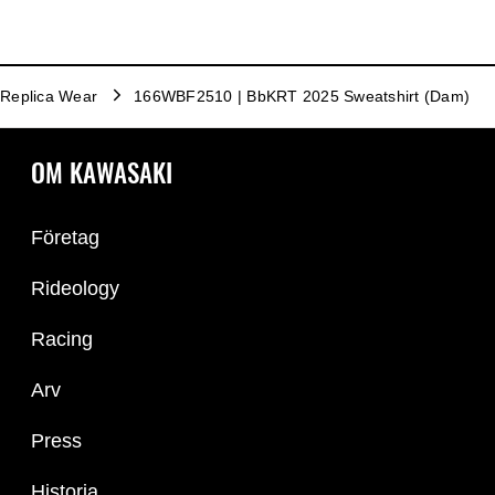
Replica Wear
166WBF2510 | BbKRT 2025 Sweatshirt (Dam)
OM KAWASAKI
Företag
Rideology
Racing
Arv
Press
Historia