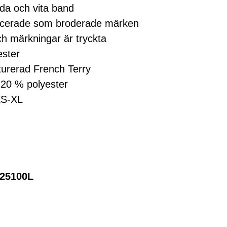
da och vita band
licerade som broderade märken
ch märkningar är tryckta
ester
turerad French Terry
 20 % polyester
 XS-XL
25100L