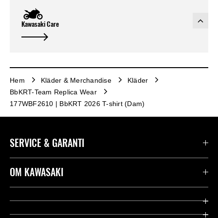
Kawasaki Care
Hem
Kläder & Merchandise
Kläder
BbKRT-Team Replica Wear
177WBF2610 | BbKRT 2026 T-shirt (Dam)
SERVICE & GARANTI
Kontakta oss
OM KAWASAKI
Kawasaki Care
Företag
Användbara länkar