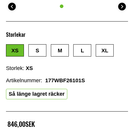
Storlekar
XS
S
M
L
XL
Storlek:
XS
Artikelnummer:
177WBF26101S
Så länge lagret räcker
846,00SEK