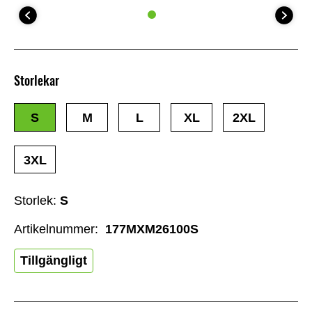
Storlekar
S
M
L
XL
2XL
3XL
Storlek:
S
Artikelnummer:
177MXM26100S
Tillgängligt