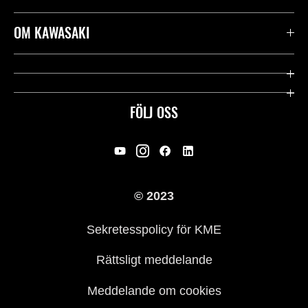
Kontakta oss
OM KAWASAKI
Kawasaki Care
Företag
Användbara länkar
Rideology
FÖLJ OSS
Säkerhet
Racing
Rättsligt & Sekretess
Arv
© 2023
Press
Historia
Sekretesspolicy för KME
Rättsligt meddelande
Meddelande om cookies