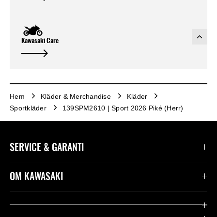
Kawasaki Care
Hem
Kläder & Merchandise
Kläder
Sportkläder
139SPM2610 | Sport 2026 Piké (Herr)
SERVICE & GARANTI
Kontakta oss
OM KAWASAKI
Kawasaki Care
Företag