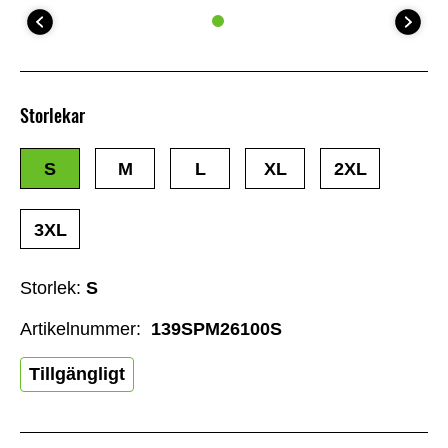
Storlekar
S
M
L
XL
2XL
3XL
Storlek:
S
Artikelnummer:
139SPM26100S
Tillgängligt