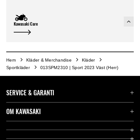
Kawasaki Care
Hem
Kläder & Merchandise
Kläder
Sportkläder
013SPM2310 | Sport 2023 Väst (Herr)
SERVICE & GARANTI
Kontakta oss
OM KAWASAKI
Kawasaki Care
Företag
Användbara länkar