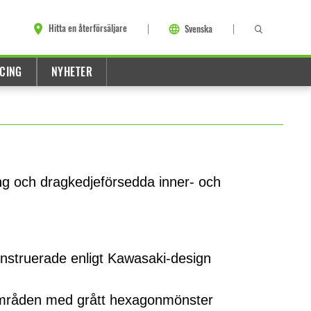
Hitta en återförsäljare
Svenska
CING
NYHETER
ng och dragkedjeförsedda inner- och
nstruerade enligt Kawasaki-design
mråden med grått hexagonmönster