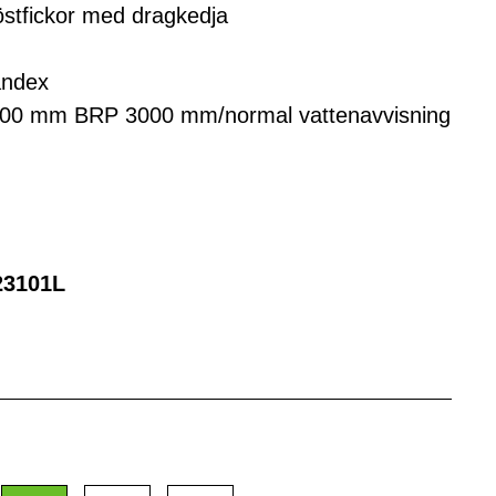
röstfickor med dragkedja
andex
0 mm BRP 3000 mm/normal vattenavvisning
23101L