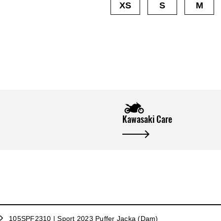
XS
S
M
Kawasaki Care
105SPF2310 | Sport 2023 Puffer Jacka (Dam)