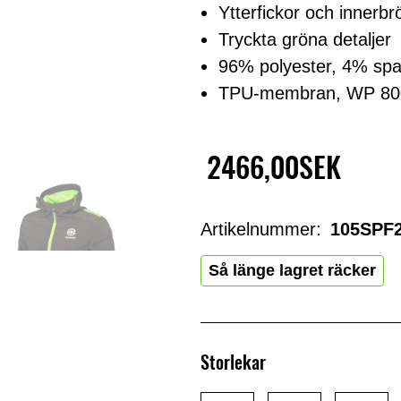
Ytterfickor och innerb
Tryckta gröna detaljer
96% polyester, 4% sp
TPU-membran, WP 800
2466,00SEK
Artikelnummer:
105SPF
Så länge lagret räcker
Storlekar