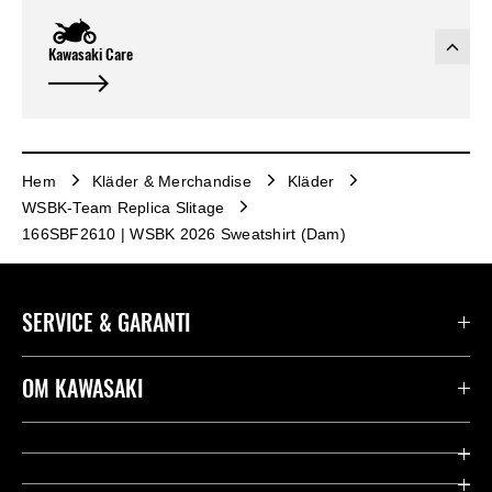
Kawasaki Care
Hem
Kläder & Merchandise
Kläder
WSBK-Team Replica Slitage
166SBF2610 | WSBK 2026 Sweatshirt (Dam)
SERVICE & GARANTI
Kontakta oss
OM KAWASAKI
Kawasaki Care
Företag
Användbara länkar