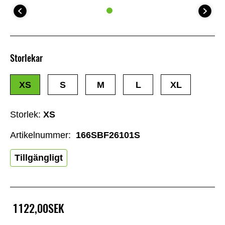
Storlekar
XS
S
M
L
XL
Storlek:
XS
Artikelnummer:
166SBF26101S
Tillgängligt
1122,00SEK