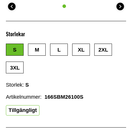
Storlekar
S
M
L
XL
2XL
3XL
Storlek:
S
Artikelnummer:
166SBM26100S
Tillgängligt