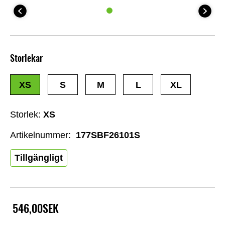
Storlekar
XS
S
M
L
XL
Storlek:
XS
Artikelnummer:
177SBF26101S
Tillgängligt
546,00SEK