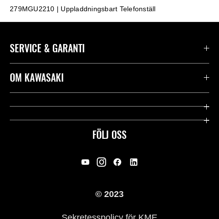
279MGU2210 | Uppladdningsbart Telefonställ
SERVICE & GARANTI
Kontakta oss
OM KAWASAKI
Kawasaki Care
Företag
Användbara länkar
Rideology
FÖLJ OSS
Säkerhet
Racing
Rättsligt & Sekretess
Arv
© 2023
Press
Historia
Sekretesspolicy för KME