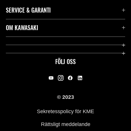
SERVICE & GARANTI
Kontakta oss
OM KAWASAKI
Kawasaki Care
Företag
Användbara länkar
Rideology
FÖLJ OSS
Säkerhet
Racing
Rättsligt & Sekretess
Arv
© 2023
Press
Historia
Sekretesspolicy för KME
Rättsligt meddelande