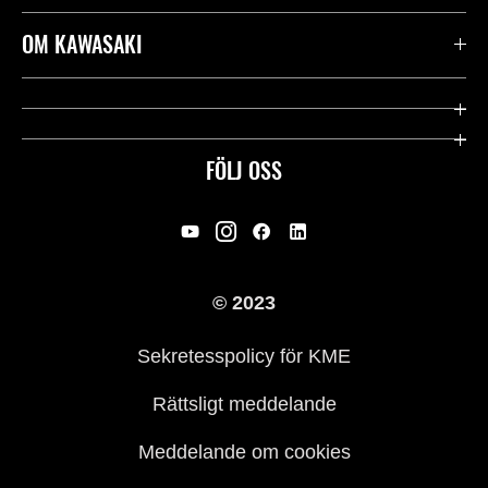
Kontakta oss
OM KAWASAKI
Kawasaki Care
Företag
Användbara länkar
Rideology
FÖLJ OSS
Säkerhet
Racing
Rättsligt & Sekretess
Arv
© 2023
Press
Historia
Sekretesspolicy för KME
Rättsligt meddelande
Meddelande om cookies