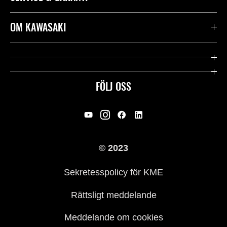
Kontakta oss
OM KAWASAKI
Kawasaki Care
Företag
Användbara länkar
Rideology
FÖLJ OSS
Säkerhet
Racing
Rättsligt & Sekretess
Arv
© 2023
Press
Historia
Sekretesspolicy för KME
Rättsligt meddelande
Meddelande om cookies