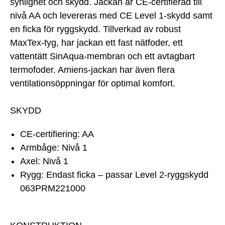
synlighet och skydd. Jackan är CE-certifierad till
nivå AA och levereras med CE Level 1-skydd samt
en ficka för ryggskydd. Tillverkad av robust
MaxTex-tyg, har jackan ett fast nätfoder, ett
vattentätt SinAqua-membran och ett avtagbart
termofoder. Amiens-jackan har även flera
ventilationsöppningar för optimal komfort.
SKYDD
CE-certifiering: AA
Armbåge: Nivå 1
Axel: Nivå 1
Rygg: Endast ficka – passar Level 2-ryggskydd
063PRM221000