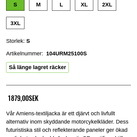
S
M
L
XL
2XL
3XL
Storlek:
S
Artikelnummer:
104URM25100S
Så länge lagret räcker
1879,00SEK
Vår Amiens-textiljacka är ett djärvt och livfullt
alternativ inom skyddande motorcykelkläder. Dess
futuristiska stil och reflekterande paneler ger ökad