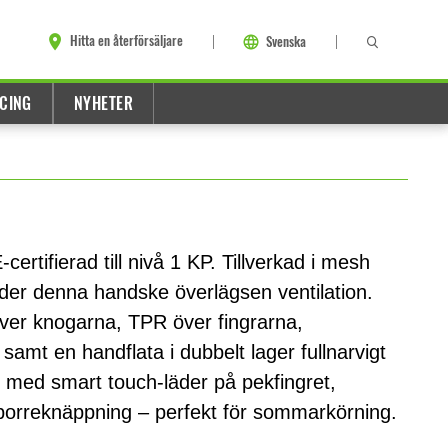
Hitta en återförsäljare
Svenska
CING
NYHETER
rtifierad till nivå 1 KP. Tillverkad i mesh
der denna handske överlägsen ventilation.
ver knogarna, TPR över fingrarna,
mt en handflata i dubbelt lager fullnarvigt
s med smart touch-läder på pekfingret,
dborreknäppning – perfekt för sommarkörning.