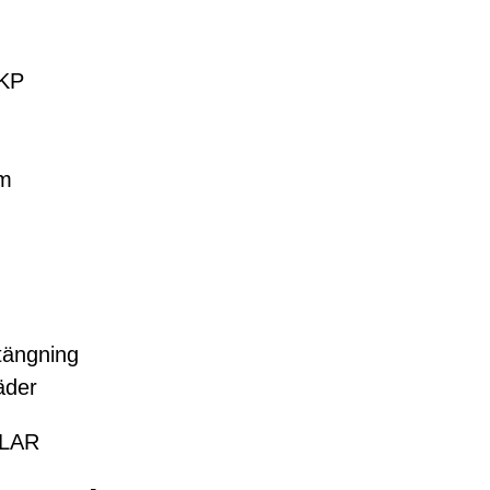
 KP
um
tängning
äder
LAR