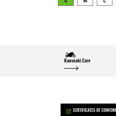
S
M
L
Kawasaki Care
CERTIFICATES OF CONFOR