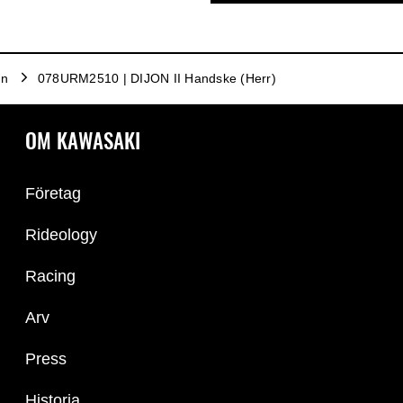
an
078URM2510 | DIJON II Handske (Herr)
OM KAWASAKI
Företag
Rideology
Racing
Arv
Press
Historia