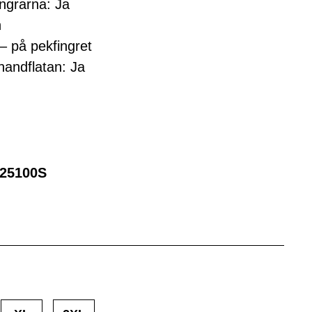
ingrarna: Ja
n
– på pekfingret
handflatan: Ja
25100S