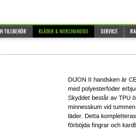
H TILLBEHÖR
KLÄDER & MERCHANDISE
SERVICE
RA
DIJON II handsken är CE-ce
med polyesterfoder erbju
Skyddet består av TPU ö
minnesskum vid tummen sa
läder. Detta komplettera
förböjda fingrar och kar