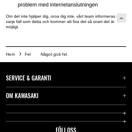
problem med internetanslutningen
Om det inte hjälper dig, oroa dig inte, vårt team informeras om
varje fall som detta och kommer att fixa det så snart det är
möjligt.
Hem
Fel
Något gick fel.
SERVICE & GARANTI
Kontakta oss
OM KAWASAKI
Kawasaki Care
Företag
Användbara länkar
Rideology
FÖLJ OSS