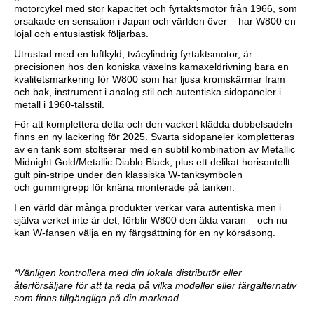
motorcykel med stor kapacitet och fyrtaktsmotor från 1966, som
orsakade en sensation i Japan och världen över – har W800 en
lojal och entusiastisk följarbas.
Utrustad med en luftkyld, tvåcylindrig fyrtaktsmotor, är
precisionen hos den koniska växelns kamaxeldrivning bara en
kvalitetsmarkering för W800 som har ljusa kromskärmar fram
och bak, instrument i analog stil och autentiska sidopaneler i
metall i 1960-talsstil.
För att komplettera detta och den vackert klädda dubbelsadeln
finns en ny lackering för 2025. Svarta sidopaneler kompletteras
av en tank som stoltserar med en subtil kombination av Metallic
Midnight Gold/Metallic Diablo Black, plus ett delikat horisontellt
gult pin-stripe under den klassiska W-tanksymbolen
och gummigrepp för knäna monterade på tanken.
I en värld där många produkter verkar vara autentiska men i
själva verket inte är det, förblir W800 den äkta varan – och nu
kan W-fansen välja en ny färgsättning för en ny körsäsong.
*Vänligen kontrollera med din lokala distributör eller
återförsäljare för att ta reda på vilka modeller eller färgalternativ
som finns tillgängliga på din marknad.