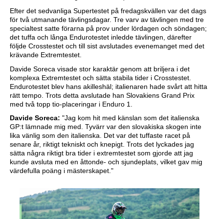
Efter det sedvanliga Supertestet på fredagskvällen var det dags
för två utmanande tävlingsdagar. Tre varv av tävlingen med tre
specialtest satte förarna på prov under lördagen och söndagen;
det tuffa och långa Endurotestet inledde tävlingen, därefter
följde Crosstestet och till sist avslutades evenemanget med det
krävande Extremtestet.
Davide Soreca visade stor karaktär genom att briljera i det
komplexa Extremtestet och sätta stabila tider i Crosstestet.
Endurotestet blev hans akilleshäl; italienaren hade svårt att hitta
rätt tempo. Trots detta avslutade han Slovakiens Grand Prix
med två topp tio-placeringar i Enduro 1.
Davide Soreca:
"Jag kom hit med känslan som det italienska
GP:t lämnade mig med. Tyvärr var den slovakiska skogen inte
lika vänlig som den italienska. Det var det tuffaste racet på
senare år, riktigt tekniskt och knepigt. Trots det lyckades jag
sätta några riktigt bra tider i extremtestet som gjorde att jag
kunde avsluta med en åttonde- och sjundeplats, vilket gav mig
värdefulla poäng i mästerskapet."