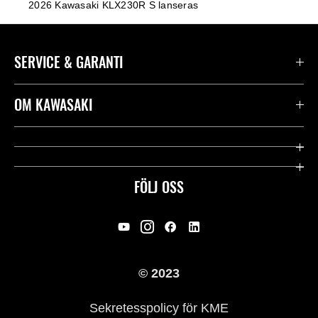
2026 Kawasaki KLX230R S lanseras
SERVICE & GARANTI
Kontakta oss
OM KAWASAKI
Kawasaki Care
Företag
Användbara länkar
Rideology
FÖLJ OSS
Säkerhet
Racing
Rättsligt & Sekretess
Arv
© 2023
Press
Historia
Sekretesspolicy för KME