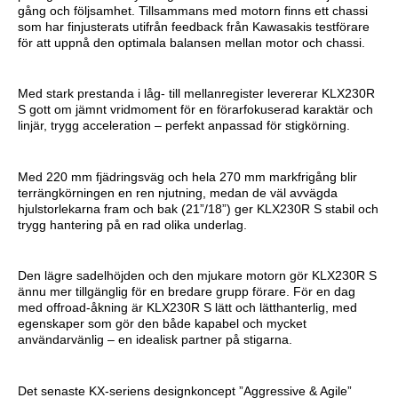
gång och följsamhet. Tillsammans med motorn finns ett chassi
som har finjusterats utifrån feedback från Kawasakis testförare
för att uppnå den optimala balansen mellan motor och chassi.
Med stark prestanda i låg- till mellanregister levererar KLX230R
S gott om jämnt vridmoment för en förarfokuserad karaktär och
linjär, trygg acceleration – perfekt anpassad för stigkörning.
Med 220 mm fjädringsväg och hela 270 mm markfrigång blir
terrängkörningen en ren njutning, medan de väl avvägda
hjulstorlekarna fram och bak (21”/18”) ger KLX230R S stabil och
trygg hantering på en rad olika underlag.
Den lägre sadelhöjden och den mjukare motorn gör KLX230R S
ännu mer tillgänglig för en bredare grupp förare. För en dag
med offroad-åkning är KLX230R S lätt och lätthanterlig, med
egenskaper som gör den både kapabel och mycket
användarvänlig – en idealisk partner på stigarna.
Det senaste KX-seriens designkoncept ”Aggressive & Agile”