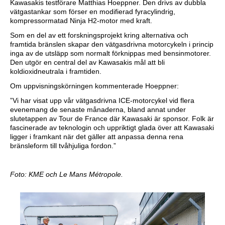
Kawasakis testförare Matthias Hoeppner. Den drivs av dubbla
vätgastankar som förser en modifierad fyracylindrig,
kompressormatad Ninja H2-motor med kraft.
Som en del av ett forskningsprojekt kring alternativa och
framtida bränslen skapar den vätgasdrivna motorcykeln i princip
inga av de utsläpp som normalt förknippas med bensinmotorer.
Den utgör en central del av Kawasakis mål att bli
koldioxidneutrala i framtiden.
Om uppvisningskörningen kommenterade Hoeppner:
”Vi har visat upp vår vätgasdrivna ICE-motorcykel vid flera
evenemang de senaste månaderna, bland annat under
slutetappen av Tour de France där Kawasaki är sponsor. Folk är
fascinerade av teknologin och uppriktigt glada över att Kawasaki
ligger i framkant när det gäller att anpassa denna rena
bränsleform till tvåhjuliga fordon.”
Foto: KME och Le Mans Métropole.