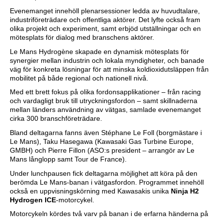
Evenemanget innehöll plenarsessioner ledda av huvudtalare,
industriföreträdare och offentliga aktörer. Det lyfte också fram
olika projekt och experiment, samt erbjöd utställningar och en
mötesplats för dialog med branschens aktörer.
Le Mans Hydrogène skapade en dynamisk mötesplats för
synergier mellan industrin och lokala myndigheter, och banade
väg för konkreta lösningar för att minska koldioxidutsläppen från
mobilitet på både regional och nationell nivå.
Med ett brett fokus på olika fordonsapplikationer – från racing
och vardagligt bruk till utryckningsfordon – samt skillnaderna
mellan länders användning av vätgas, samlade evenemanget
cirka 300 branschföreträdare.
Bland deltagarna fanns även Stéphane Le Foll (borgmästare i
Le Mans), Taku Hasegawa (Kawasaki Gas Turbine Europe,
GMBH) och Pierre Fillon (ASO:s president – arrangör av Le
Mans långlopp samt Tour de France).
Under lunchpausen fick deltagarna möjlighet att köra på den
berömda Le Mans-banan i vätgasfordon. Programmet innehöll
också en uppvisningskörning med Kawasakis unika
Ninja H2
Hydrogen ICE
-motorcykel.
Motorcykeln kördes två varv på banan i de erfarna händerna på