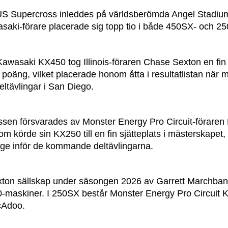
S Supercross inleddes på världsberömda Angel Stadium 
asaki-förare placerade sig topp tio i både 450SX- och 
awasaki KX450 tog Illinois-föraren Chase Sexton en fin
oäng, vilket placerade honom åtta i resultatlistan när 
deltävlingar i San Diego.
ssen försvarades av Monster Energy Pro Circuit-föraren L
m körde sin KX250 till en fin sjätteplats i mästerskapet
äge inför de kommande deltävlingarna.
xton sällskap under säsongen 2026 av Garrett Marchba
maskiner. I 250SX består Monster Energy Pro Circuit 
cAdoo.