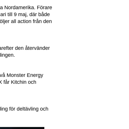
ma Nordamerika. Förare
i till 9 maj, där både
öljer all action från den
arefter den återvänder
lingen.
 två Monster Energy
 får Kitchin och
ing för deltävling och