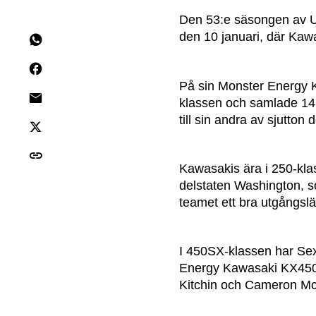
Den 53:e säsongen av U
den 10 januari, där Kaw
På sin Monster Energy K
klassen och samlade 14 p
till sin andra av sjutton 
Kawasakis ära i 250-kla
delstaten Washington, so
teamet ett bra utgångsl
I 450SX-klassen har Se
Energy Kawasaki KX450-
Kitchin och Cameron M