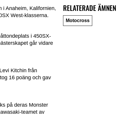
RELATERADE ÄMNEN
i Anaheim, Kalifornien,
250SX West-klasserna.
Motocross
 åttondeplats i 450SX-
mästerskapet går vidare
evi Kitchin från
, tog 16 poäng och gav
nks på deras Monster
Kawasaki-teamet av