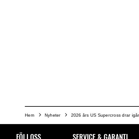
Hem
Nyheter
2026 års US Supercross drar igån
FÖLJ OSS
SERVICE & GARANTI