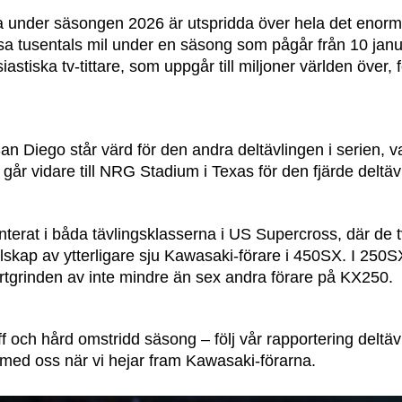
na under säsongen 2026 är utspridda över hela det enor
 tusentals mil under en säsong som pågår från 10 januar
astiska tv-tittare, som uppgår till miljoner världen över, f
 Diego står värd för den andra deltävlingen i serien, v
 går vidare till NRG Stadium i Texas för den fjärde deltäv
nterat i båda tävlingsklasserna i US Supercross, där de
lskap av ytterligare sju Kawasaki-förare i 450SX. I 250SX
rtgrinden av inte mindre än sex andra förare på KX250.
f och hård omstridd säsong – följ vår rapportering deltävl
 med oss när vi hejar fram Kawasaki-förarna.