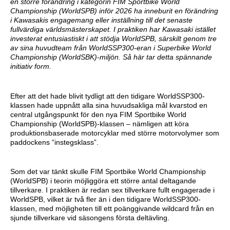
en större förändring i kategorin FIM Sportbike World
Championship (WorldSPB) inför 2026 ha inneburit en förändring
i Kawasakis engagemang eller inställning till det senaste
fullvärdiga världsmästerskapet. I praktiken har Kawasaki istället
investerat entusiastiskt i att stödja WorldSPB, särskilt genom tre
av sina huvudteam från WorldSSP300-eran i Superbike World
Championship (WorldSBK)-miljön. Så här tar detta spännande
initiativ form.
Efter att det hade blivit tydligt att den tidigare WorldSSP300-
klassen hade uppnått alla sina huvudsakliga mål kvarstod en
central utgångspunkt för den nya FIM Sportbike World
Championship (WorldSPB)-klassen – nämligen att köra
produktionsbaserade motorcyklar med större motorvolymer som
paddockens “instegsklass”.
Som det var tänkt skulle FIM Sportbike World Championship
(WorldSPB) i teorin möjliggöra ett större antal deltagande
tillverkare. I praktiken är redan sex tillverkare fullt engagerade i
WorldSPB, vilket är två fler än i den tidigare WorldSSP300-
klassen, med möjligheten till ett poänggivande wildcard från en
sjunde tillverkare vid säsongens första deltävling.