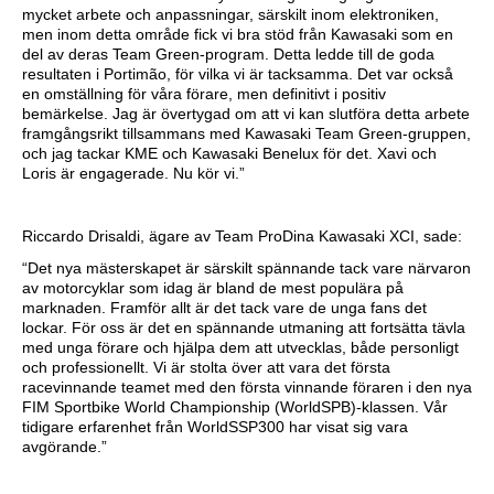
mycket arbete och anpassningar, särskilt inom elektroniken,
men inom detta område fick vi bra stöd från Kawasaki som en
del av deras Team Green-program. Detta ledde till de goda
resultaten i Portimão, för vilka vi är tacksamma. Det var också
en omställning för våra förare, men definitivt i positiv
bemärkelse. Jag är övertygad om att vi kan slutföra detta arbete
framgångsrikt tillsammans med Kawasaki Team Green-gruppen,
och jag tackar KME och Kawasaki Benelux för det. Xavi och
Loris är engagerade. Nu kör vi.”
Riccardo Drisaldi, ägare av Team ProDina Kawasaki XCI, sade:
“Det nya mästerskapet är särskilt spännande tack vare närvaron
av motorcyklar som idag är bland de mest populära på
marknaden. Framför allt är det tack vare de unga fans det
lockar. För oss är det en spännande utmaning att fortsätta tävla
med unga förare och hjälpa dem att utvecklas, både personligt
och professionellt. Vi är stolta över att vara det första
racevinnande teamet med den första vinnande föraren i den nya
FIM Sportbike World Championship (WorldSPB)-klassen. Vår
tidigare erfarenhet från WorldSSP300 har visat sig vara
avgörande.”