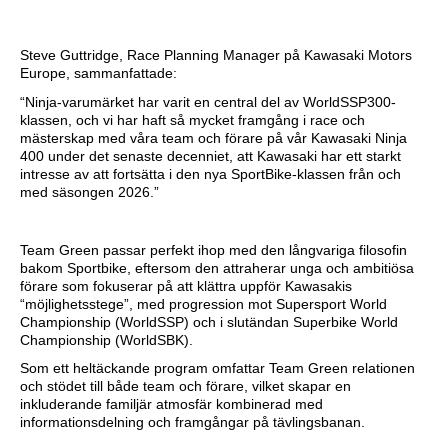
Steve Guttridge, Race Planning Manager på Kawasaki Motors
Europe, sammanfattade:
“Ninja-varumärket har varit en central del av WorldSSP300-
klassen, och vi har haft så mycket framgång i race och
mästerskap med våra team och förare på vår Kawasaki Ninja
400 under det senaste decenniet, att Kawasaki har ett starkt
intresse av att fortsätta i den nya SportBike-klassen från och
med säsongen 2026.”
Team Green passar perfekt ihop med den långvariga filosofin
bakom Sportbike, eftersom den attraherar unga och ambitiösa
förare som fokuserar på att klättra uppför Kawasakis
“möjlighetsstege”, med progression mot Supersport World
Championship (WorldSSP) och i slutändan Superbike World
Championship (WorldSBK).
Som ett heltäckande program omfattar Team Green relationen
och stödet till både team och förare, vilket skapar en
inkluderande familjär atmosfär kombinerad med
informationsdelning och framgångar på tävlingsbanan.