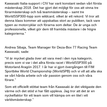
Kawasaki Italia-support i CIV har varit konstant sedan vårt första
mästerskap 2018. Det har gjort det möjligt för oss att vinna tre
förarmästerskap och två teammästerskap – samt tre
WorldSSP300-lopp som wildcard, vilket är ett rekord. Vi tror att
denna klass kommer att uppskattas stort av publiken, tack vare
typen av motorcyklar och förarna som deltar. De är unga och
professionella, vilket gör dem till framtida mästare i de högre
kategorierna.”
Andrea Sibaja, Team Manager för Deza-Box 77 Racing Team
Kawasaki, sade:
“Vi är mycket glada över att vara med i den nya kategorin,
precis som vi var i det allra första racet i WorldSSP300 på
Motorland Aragón 2017. I år har vi gjort övergången till FIM
Sportbike World Championship (WorldSPB) och vi vill att alla ska
se vårt hårda arbete och vår passion genom oss och våra
förare.”
Som ett officiellt stöttat team från Kawasaki är det viktigaste den
värme och det stöd vi har fått uppleva. Jag tror att det är en
nyckelfaktor för ett team som vill kämpa om en titel i ett
världsmästerskap.”