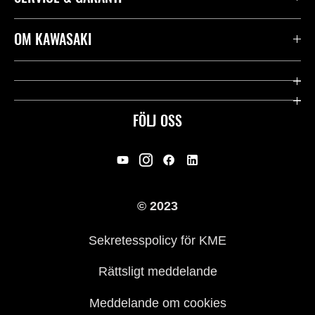
Kontakta oss
OM KAWASAKI
Kawasaki Care
Företag
Användbara länkar
Rideology
FÖLJ OSS
Säkerhet
Racing
Rättsligt & Sekretess
Arv
© 2023
Press
Historia
Sekretesspolicy för KME
Rättsligt meddelande
Meddelande om cookies