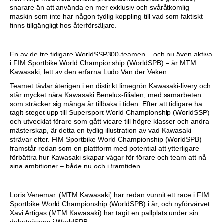
snarare än att använda en mer exklusiv och svåråtkomlig
maskin som inte har någon tydlig koppling till vad som faktiskt
finns tillgängligt hos återförsäljare.
En av de tre tidigare WorldSSP300-teamen – och nu även aktiva
i FIM Sportbike World Championship (WorldSPB) – är MTM
Kawasaki, lett av den erfarna Ludo Van der Veken.
Teamet tävlar återigen i en distinkt limegrön Kawasaki-livery och
står mycket nära Kawasaki Benelux-filialen, med samarbeten
som sträcker sig många år tillbaka i tiden. Efter att tidigare ha
tagit steget upp till Supersport World Championship (WorldSSP)
och utvecklat förare som gått vidare till högre klasser och andra
mästerskap, är detta en tydlig illustration av vad Kawasaki
strävar efter. FIM Sportbike World Championship (WorldSPB)
framstår redan som en plattform med potential att ytterligare
förbättra hur Kawasaki skapar vägar för förare och team att nå
sina ambitioner – både nu och i framtiden.
Loris Veneman (MTM Kawasaki) har redan vunnit ett race i FIM
Sportbike World Championship (WorldSPB) i år, och nyförvärvet
Xavi Artigas (MTM Kawasaki) har tagit en pallplats under sin
debutsäsong i WorldSPB.