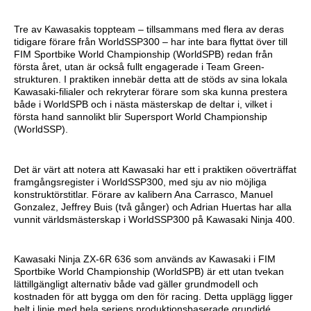
Tre av Kawasakis toppteam – tillsammans med flera av deras
tidigare förare från WorldSSP300 – har inte bara flyttat över till
FIM Sportbike World Championship (WorldSPB) redan från
första året, utan är också fullt engagerade i Team Green-
strukturen. I praktiken innebär detta att de stöds av sina lokala
Kawasaki-filialer och rekryterar förare som ska kunna prestera
både i WorldSPB och i nästa mästerskap de deltar i, vilket i
första hand sannolikt blir Supersport World Championship
(WorldSSP).
Det är värt att notera att Kawasaki har ett i praktiken oöverträffat
framgångsregister i WorldSSP300, med sju av nio möjliga
konstruktörstitlar. Förare av kalibern Ana Carrasco, Manuel
Gonzalez, Jeffrey Buis (två gånger) och Adrian Huertas har alla
vunnit världsmästerskap i WorldSSP300 på Kawasaki Ninja 400.
Kawasaki Ninja ZX-6R 636 som används av Kawasaki i FIM
Sportbike World Championship (WorldSPB) är ett utan tvekan
lättillgängligt alternativ både vad gäller grundmodell och
kostnaden för att bygga om den för racing. Detta upplägg ligger
helt i linje med hela seriens produktionsbaserade grundidé,