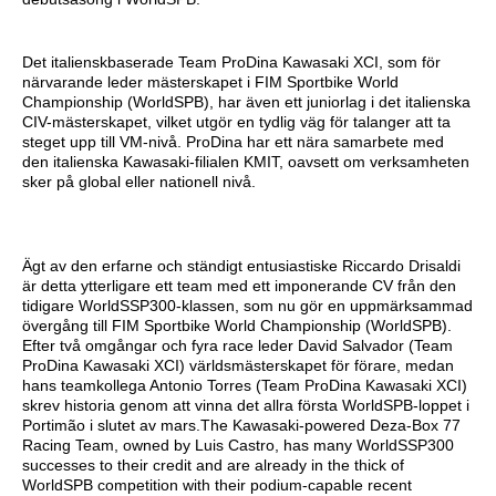
Det italienskbaserade Team ProDina Kawasaki XCI, som för
närvarande leder mästerskapet i FIM Sportbike World
Championship (WorldSPB), har även ett juniorlag i det italienska
CIV-mästerskapet, vilket utgör en tydlig väg för talanger att ta
steget upp till VM-nivå. ProDina har ett nära samarbete med
den italienska Kawasaki-filialen KMIT, oavsett om verksamheten
sker på global eller nationell nivå.
Ägt av den erfarne och ständigt entusiastiske Riccardo Drisaldi
är detta ytterligare ett team med ett imponerande CV från den
tidigare WorldSSP300-klassen, som nu gör en uppmärksammad
övergång till FIM Sportbike World Championship (WorldSPB).
Efter två omgångar och fyra race leder David Salvador (Team
ProDina Kawasaki XCI) världsmästerskapet för förare, medan
hans teamkollega Antonio Torres (Team ProDina Kawasaki XCI)
skrev historia genom att vinna det allra första WorldSPB-loppet i
Portimão i slutet av mars.The Kawasaki-powered Deza-Box 77
Racing Team, owned by Luis Castro, has many WorldSSP300
successes to their credit and are already in the thick of
WorldSPB competition with their podium-capable recent