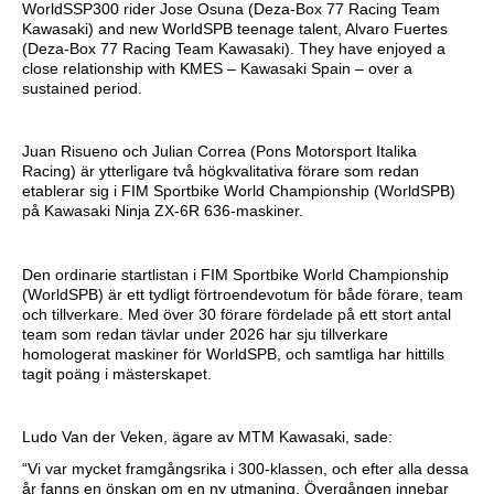
WorldSSP300 rider Jose Osuna (Deza-Box 77 Racing Team
Kawasaki) and new WorldSPB teenage talent, Alvaro Fuertes
(Deza-Box 77 Racing Team Kawasaki). They have enjoyed a
close relationship with KMES – Kawasaki Spain – over a
sustained period.
Juan Risueno och Julian Correa (Pons Motorsport Italika
Racing) är ytterligare två högkvalitativa förare som redan
etablerar sig i FIM Sportbike World Championship (WorldSPB)
på Kawasaki Ninja ZX-6R 636-maskiner.
Den ordinarie startlistan i FIM Sportbike World Championship
(WorldSPB) är ett tydligt förtroendevotum för både förare, team
och tillverkare. Med över 30 förare fördelade på ett stort antal
team som redan tävlar under 2026 har sju tillverkare
homologerat maskiner för WorldSPB, och samtliga har hittills
tagit poäng i mästerskapet.
Ludo Van der Veken, ägare av MTM Kawasaki, sade:
“Vi var mycket framgångsrika i 300-klassen, och efter alla dessa
år fanns en önskan om en ny utmaning. Övergången innebar