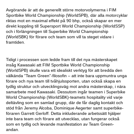
Avgörande är att de generellt större motorvolymerna i FIM
Sportbike World Championship (WorldSPB), där alla motorcyklar
riktas mot en maximal effekt på 90 bhp, också skapar en mer
direkt koppling till Supersport World Championship (WorldSSP)
och i förlängningen till Superbike World Championship
(WorldSBK) för förare och team som vill ta steget vidare i
framtiden.
Tidigt i processen som ledde fram till det nya mästerskapet
insåg Kawasaki att FIM Sportbike World Championship
(WorldSPB) skulle vara ett idealiskt verktyg för att bredda den
välkända “Team Green”-filosofin – att inte bara uppmuntra unga
förare och nya team till tvåhjulssporten, utan också skapa en
tydlig struktur och utvecklingsväg mot andra mästerskap, i nära
samarbete med Kawasaki. Dessutom ingår teamen i Superbike
World Championship (WorldSBK)-teamets hospitality vid varje
deltävling som en samlad grupp, där de får daglig kontakt och
stöd från Jeremy Alcoba, Dominique Aegerter samt superbike-
föraren Garrett Gerloff. Detta inkluderande arbetssätt hjälper
inte bara team och förare att utvecklas, utan fungerar också
som en tydlig och levande manifestation av Team Green-
andan.