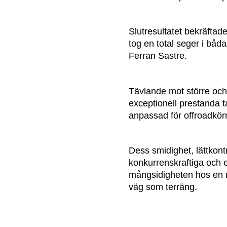
Slutresultatet bekräft
tog en total seger i bå
Ferran Sastre.
Tävlande mot större och
exceptionell prestanda t
anpassad för offroadkör
Dess smidighet, lättkon
konkurrenskraftiga och e
mångsidigheten hos en mo
väg som terräng.