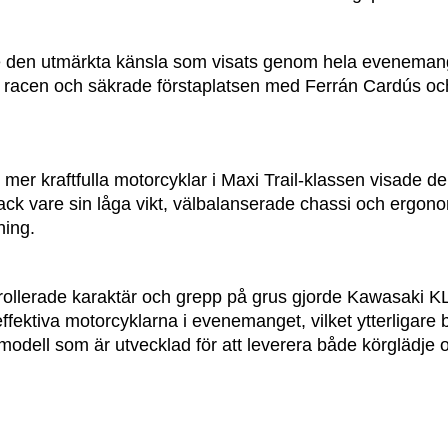
ade den utmärkta känsla som visats genom hela evenema
da racen och säkrade förstaplatsen med Ferrán Cardús o
 mer kraftfulla motorcyklar i Maxi Trail-klassen visade
ack vare sin låga vikt, välbalanserade chassi och ergono
ning.
trollerade karaktär och grepp på grus gjorde Kawasaki KL
ffektiva motorcyklarna i evenemanget, vilket ytterligare 
dell som är utvecklad för att leverera både körglädje oc