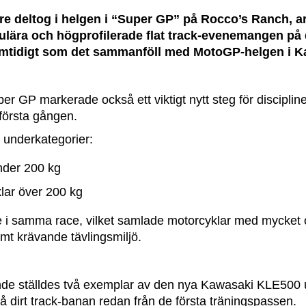
e deltog i helgen i “Super GP” på Rocco’s Ranch, ar
kulära och högprofilerade flat track-evenemangen på
amtidigt som det sammanföll med MotoGP-helgen i Ka
r GP markerade också ett viktigt nytt steg för disciplin
första gången.
 underkategorier:
nder 200 kg
lar över 200 kg
 i samma race, vilket samlade motorcyklar med mycket ol
emt krävande tävlingsmiljö.
ande ställdes två exemplar av den nya Kawasaki KLE500 
 dirt track-banan redan från de första träningspassen.