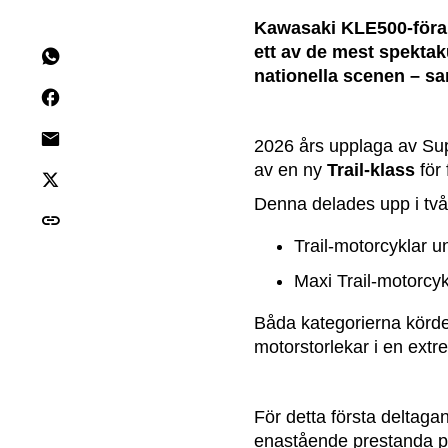
Kawasaki KLE500-förar
ett av de mest spekta
nationella scenen – s
2026 års upplaga av Supe
av en ny
Trail-klass
för 
Denna delades upp i två
Trail-motorcyklar u
Maxi Trail-motorcyk
Båda kategorierna körde
motorstorlekar i en extr
För detta första deltag
enastående prestanda på